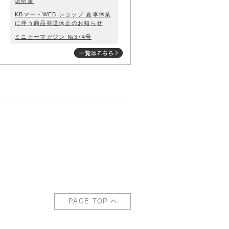
説明書
KBマートWEB ショップ 夏季休業
に伴う商品発送休止のお知らせ
ミニカーマガジン №374号
ガレージセール開催のご案内
ミニカーマガジン №373号
PAGE TOP